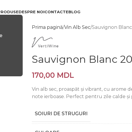
PRODUSE
DESPRE NOI
CONTACTE
BLOG
Prima pagină
Vin Alb Sec
Sauvignon Blanc
e
Sauvignon Blanc 2
170,00
MDL
Vin alb sec, proaspăt și vibrant, cu arome de c
note ierboase. Perfect pentru zile calde și
SOIURI DE STRUGURI