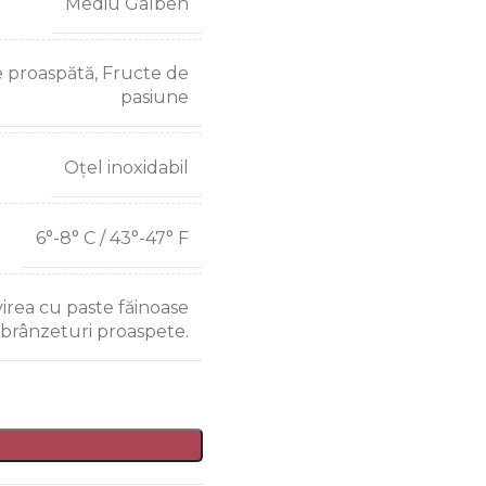
Mediu Galben
e proaspătă, Fructe de
pasiune
Oțel inoxidabil
6°-8° C / 43°-47° F
rea cu paste făinoase
brânzeturi proaspete.