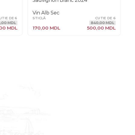
Sauvignon Blanc 2024
S
2
Vin Alb Sec
UTIE DE 6
STICLĂ
CUTIE DE 6
V
,00
MDL
840,00
MDL
S
,00
MDL
170,00
MDL
500,00
MDL
1