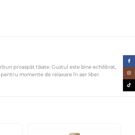
Face
erburi proaspăt tăiate. Gustul este bine echilibrat,
Inst
plu pentru momente de relaxare în aer liber.
TikT