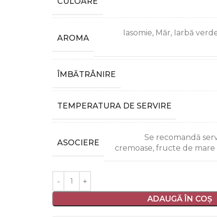
CULOARE
Iasomie, Măr, Iarbă verd
AROMA
ÎMBĂTRÂNIRE
TEMPERATURA DE SERVIRE
Se recomandă servi
ASOCIERE
cremoase, fructe de mare 
ADAUGĂ ÎN COȘ