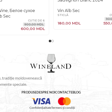
25
Sauvignon Blanc 2024
Wine
,
Белое сухое
Vin Alb Sec
STICLĂ
C
lb Sec
900
CUTIE DE 6
180,00
MDL
550
900,00
MDL
600,00
MDL
e, tradiție moldovenească
momente speciale.
PRODUSE
DESPRE NOI
CONTACTE
BLOG
Confidențialitate
Termeni și condiții