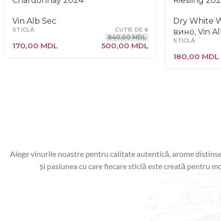
Chardonnay 2024
Riesling 20
Vin Alb Sec
Dry White 
STICLĂ
CUTIE DE 6
вино
,
Vin A
840,00
MDL
STICLĂ
170,00
MDL
500,00
MDL
180,00
MDL
Alege vinurile noastre pentru calitate autentică, arome distins
și pasiunea cu care fiecare sticlă este creată pentru 