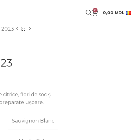
0
0,00
MDL
 2023
023
itrice, flori de soc și
 preparate ușoare.
Sauvignon Blanc